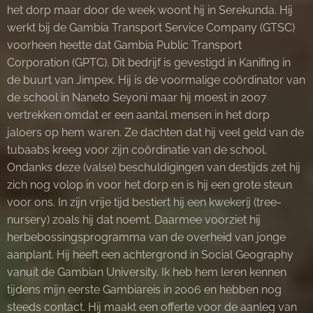
het dorp maar door de week woont hij in Serekunda. Hij
werkt bij de Gambia Transport Service Company (GTSC)
voorheen heette dat Gambia Public Transport
Corporation (GPTC). Dit bedrijf is gevestigd in Kanifing in
de buurt van Jimpex. Hij is de voormalige coördinator van
de school in Naneto Seyoni maar hij moest in 2007
vertrekken omdat er een aantal mensen in het dorp
jaloers op hem waren. Ze dachten dat hij veel geld van de
tubaabs kreeg voor zijn coördinatie van de school.
Ondanks deze (valse) beschuldigingen van destijds zet hij
zich nog volop in voor het dorp en is hij een grote steun
voor ons. In zijn vrije tijd bestiert hij een kwekerij (tree-
nursery) zoals hij dat noemt. Daarmee voorziet hij
herbebossingsprogramma van de overheid van jonge
aanplant. Hij heeft een achtergrond in Social Geography
vanuit de Gambian University. Ik heb hem leren kennen
tijdens mijn eerste Gambiareis in 2006 en hebben nog
steeds contact. Hij maakt een offerte voor de aanleg van