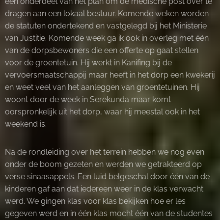
een onderdeel van het plan om de medische post over te
dragen aan een lokaal bestuur. Komende weken worden
de statuten ondertekend en vastgelegd bij het Ministerie
van Justitie. Komende week ga ik ook in overleg met één
van de dorpsbewoners die een offerte op gaat stellen
voor de groentetuin. Hij werkt in Kanifing bij de
vervoersmaatschappij maar heeft in het dorp een kwekerij
en weet veel van het aanleggen van groentetuinen. Hij
woont door de week in Serekunda maar komt
oorspronkelijk uit het dorp, waar hij meestal ook in het
weekend is.
Na de rondleiding over het terrein hebben we nog even
onder de boom gezeten en werden we getrakteerd op
verse sinaasappels. Een luid belgeschal door één van de
kinderen gaf aan dat iedereen weer in de klas verwacht
werd. We gingen klas voor klas bekijken hoe er les
gegeven werd en in één klas mocht één van de studentes