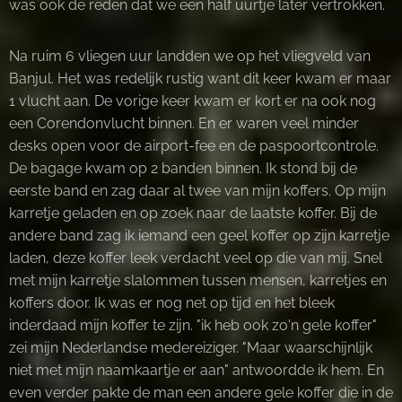
was ook de reden dat we een half uurtje later vertrokken.
Na ruim 6 vliegen uur landden we op het vliegveld van
Banjul. Het was redelijk rustig want dit keer kwam er maar
1 vlucht aan. De vorige keer kwam er kort er na ook nog
een Corendonvlucht binnen. En er waren veel minder
desks open voor de airport-fee en de paspoortcontrole.
De bagage kwam op 2 banden binnen. Ik stond bij de
eerste band en zag daar al twee van mijn koffers. Op mijn
karretje geladen en op zoek naar de laatste koffer. Bij de
andere band zag ik iemand een geel koffer op zijn karretje
laden, deze koffer leek verdacht veel op die van mij. Snel
met mijn karretje slalommen tussen mensen, karretjes en
koffers door. Ik was er nog net op tijd en het bleek
inderdaad mijn koffer te zijn. "ik heb ook zo'n gele koffer"
zei mijn Nederlandse medereiziger. "Maar waarschijnlijk
niet met mijn naamkaartje er aan" antwoordde ik hem. En
even verder pakte de man een andere gele koffer die in de