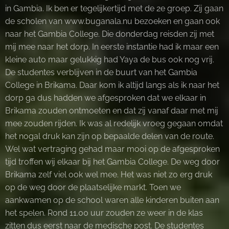
in Gambia. Ik ben er tegelijkertijd met de 2e groep. Zij gaan
de scholen van www.buganala.nu bezoeken en gaan ook
naar het Gambia College. Die donderdag reisden zij met
mij mee naar het dorp. In eerste instantie had ik maar een
kleine auto maar gelukkig had Yaya de bus ook nog vrij.
De studentes verblijven in de buurt van het Gambia
College in Brikama. Daar kom ik altijd langs als ik naar het
dorp ga dus hadden we afgesproken dat we elkaar in
Brikama zouden ontmoeten en dat zij vanaf daar met mij
mee zouden rijden. Ik was al redelijk vroeg gegaan omdat
het nogal druk kan zijn op bepaalde delen van de route.
Wel wat vertraging gehad maar mooi op de afgesproken
tijd troffen wij elkaar bij het Gambia College. De weg door
Brikama zelf viel ook wel mee. Het was niet zo erg druk
op de weg door de plaatselijke markt. Toen we
aankwamen op de school waren alle kinderen buiten aan
het spelen. Rond 11.00 uur zouden ze weer in de klas
zitten dus eerst naar de medische post. De studentes