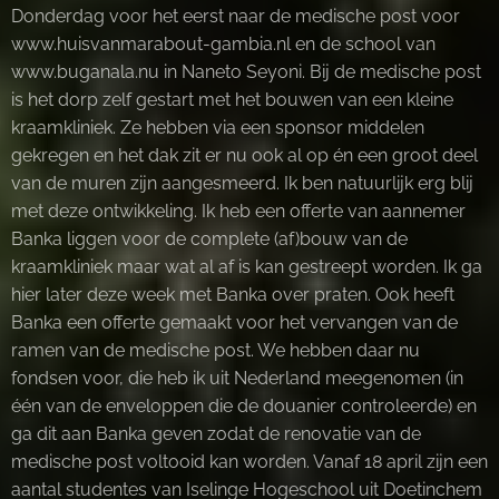
Donderdag voor het eerst naar de medische post voor
www.huisvanmarabout-gambia.nl en de school van
www.buganala.nu in Naneto Seyoni. Bij de medische post
is het dorp zelf gestart met het bouwen van een kleine
kraamkliniek. Ze hebben via een sponsor middelen
gekregen en het dak zit er nu ook al op én een groot deel
van de muren zijn aangesmeerd. Ik ben natuurlijk erg blij
met deze ontwikkeling. Ik heb een offerte van aannemer
Banka liggen voor de complete (af)bouw van de
kraamkliniek maar wat al af is kan gestreept worden. Ik ga
hier later deze week met Banka over praten. Ook heeft
Banka een offerte gemaakt voor het vervangen van de
ramen van de medische post. We hebben daar nu
fondsen voor, die heb ik uit Nederland meegenomen (in
één van de enveloppen die de douanier controleerde) en
ga dit aan Banka geven zodat de renovatie van de
medische post voltooid kan worden. Vanaf 18 april zijn een
aantal studentes van Iselinge Hogeschool uit Doetinchem