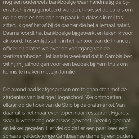
nog een ouderwets bankboekje waar handmatig de bij-
en afschrijving genoteerd worden. Ik wissel de euro's om
op de strip en heb dan een paar kilo dalasis in mij tas
zitten. Ik geef het af bij de cashier die het allemaal natelt.
Daarna wordt het bankboekje bijgewerkt en teken ik voor
akkoord. Tussentijds zit ik in het kantoor van de financial
officer en praten we over de voortgang van de
werkzaamheden. Het laatste weekend dat in Gambia ben
wil hij mij uitnodigen voor een bezoek bij hem thuis om
kennis te maken met zijn familie.
Die avond had ik afgesproken om te gaan eten met de
studentes van Iselinge Hogeschool. We ontmoetten
elkaar op de hoek van de Strip bij de craftmarket. Van
daar uit is het maar even lopen naar restaurant Figaros,
waar ik woensdag ook al was geweest. Gezellig gepraat
en lekker gegeten. Het viel op dat er een paar keer een
schaars geklede jonge Gambiaanse dame bij een oudere