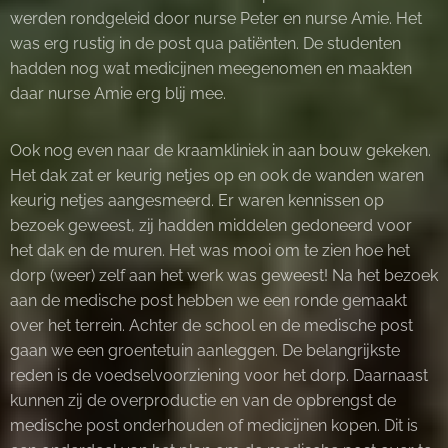
werden rondgeleid door nurse Peter en nurse Amie. Het
was erg rustig in de post qua patiënten. De studenten
hadden nog wat medicijnen meegenomen en maakten
daar nurse Amie erg blij mee.
Ook nog even naar de kraamkliniek in aan bouw gekeken.
Het dak zat er keurig netjes op en ook de wanden waren
keurig netjes aangesmeerd. Er waren kennissen op
bezoek geweest, zij hadden middelen gedoneerd voor
het dak en de muren. Het was mooi om te zien hoe het
dorp (weer) zelf aan het werk was geweest! Na het bezoek
aan de medische post hebben we een ronde gemaakt
over het terrein. Achter de school en de medische post
gaan we een groentetuin aanleggen. De belangrijkste
reden is de voedselvoorziening voor het dorp. Daarnaast
kunnen zij de overproductie en van de opbrengst de
medische post onderhouden of medicijnen kopen. Dit is