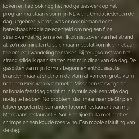
koken en had ook nog het nodige leeswerk op het
programma staan voor mijn NL werk. Omdat iedereen de
dag uitgebreid vierde, was er ook niemand echt
bereikbaar. Mooie gelegenheid om nog een fijne
strandwandeling te maken. Ik zit niet zover van het strand
af, zo'n 30 minuten lopen, maar meestal kom ik er niet aan
toe om een wandeling te maken. Bij terugkomst van het
strand wilde ik gaan starten met mijn diner van die dag. De
gaspitten van mijn fornuis begonnen enthousiast te
branden maar al snel nam de vlam af van een grote vlam
naar een klein waakvlammetje. Misschien vanwege de
nationale feestdag dacht mijn fornuis ook een vrije dag
nodig te hebben. No problem, dan maar naar de Strip en
lekker gegeten bij een ander favoriet restaurant van mij,
Mexicaans restaurant El Sol. Een fijne fajita met beef en
shrimps en een koude rose wine. Een mooie afsluiting van
de dag.