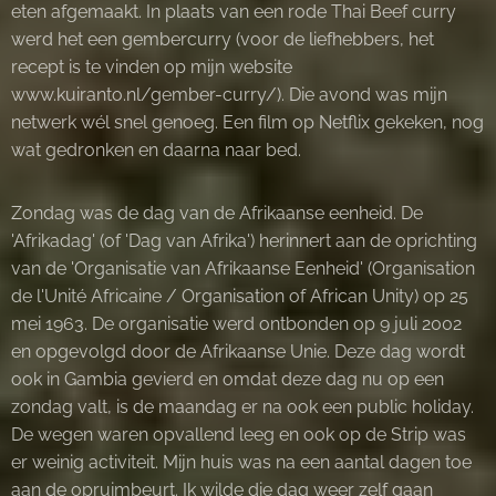
eten afgemaakt. In plaats van een rode Thai Beef curry
werd het een gembercurry (voor de liefhebbers, het
recept is te vinden op mijn website
www.kuiranto.nl/gember-curry/). Die avond was mijn
netwerk wél snel genoeg. Een film op Netflix gekeken, nog
wat gedronken en daarna naar bed.
Zondag was de dag van de Afrikaanse eenheid. De
'Afrikadag' (of 'Dag van Afrika') herinnert aan de oprichting
van de 'Organisatie van Afrikaanse Eenheid' (Organisation
de l'Unité Africaine / Organisation of African Unity) op 25
mei 1963. De organisatie werd ontbonden op 9 juli 2002
en opgevolgd door de Afrikaanse Unie. Deze dag wordt
ook in Gambia gevierd en omdat deze dag nu op een
zondag valt, is de maandag er na ook een public holiday.
De wegen waren opvallend leeg en ook op de Strip was
er weinig activiteit. Mijn huis was na een aantal dagen toe
aan de opruimbeurt. Ik wilde die dag weer zelf gaan