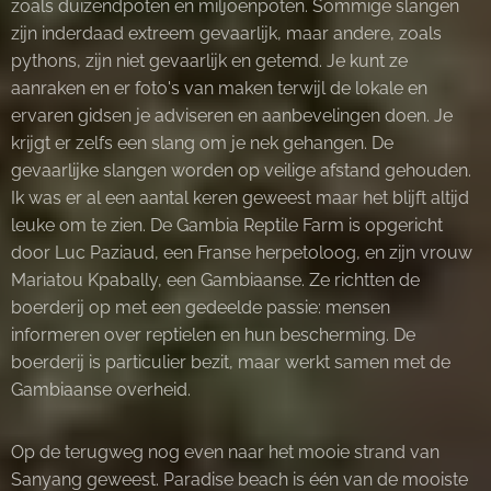
zoals duizendpoten en miljoenpoten. Sommige slangen
zijn inderdaad extreem gevaarlijk, maar andere, zoals
pythons, zijn niet gevaarlijk en getemd. Je kunt ze
aanraken en er foto's van maken terwijl de lokale en
ervaren gidsen je adviseren en aanbevelingen doen. Je
krijgt er zelfs een slang om je nek gehangen. De
gevaarlijke slangen worden op veilige afstand gehouden.
Ik was er al een aantal keren geweest maar het blijft altijd
leuke om te zien. De Gambia Reptile Farm is opgericht
door Luc Paziaud, een Franse herpetoloog, en zijn vrouw
Mariatou Kpabally, een Gambiaanse. Ze richtten de
boerderij op met een gedeelde passie: mensen
informeren over reptielen en hun bescherming. De
boerderij is particulier bezit, maar werkt samen met de
Gambiaanse overheid.
Op de terugweg nog even naar het mooie strand van
Sanyang geweest. Paradise beach is één van de mooiste