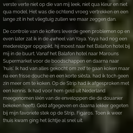
verste verte niet op die van mij leek, niet qua kleur en niet
qua model. Het was die ochtend vroeg vertrekken en een
lange zit in het vliegtuig zullen we maar zeggen dan.
De controle van de koffers leverde geen problemen op en
even later zat ik in de 4wheel van Yaya. Yaya had nog een
medereiziger opgepikt, hij moest naar het Balafon hotel bij
mij in de buurt. Vanaf het Balafon hotel naar Marouns
Supermarket voor de boodschappen en daarna naar
'huis'. Ik had van alles gekocht om zelf te gaan koken maar
na een frisse douche en een korte siësta, had ik toch geen
zin meer om te koken. Op de Strip had ik afgesproken met
een kennis. Ik had voor hem geld uit Nederland
meegenomen (één van de enveloppen die de douanier
bekeken heeft). Geld afgegeven en daarna lekker gegeten
bij mijn favoriete stek op de Strip, Figaros. Toen ik weer
thuis kwam ging het lichtje al snel uit.