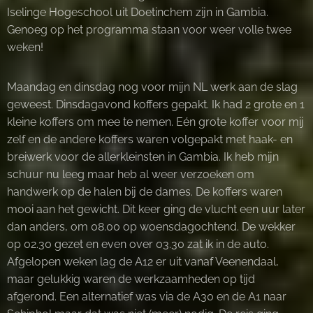
Iselinge Hogeschool uit Doetinchem zijn in Gambia.
Genoeg op het programma staan voor weer volle twee
weken!
Maandag en dinsdag nog voor mijn NL werk aan de slag
geweest. Dinsdagavond koffers gepakt. Ik had 2 grote en 1
kleine koffers om mee te nemen. Eén grote koffer voor mij
zelf en de andere koffers waren volgepakt met haak- en
breiwerk voor de allerkleinsten in Gambia. Ik heb mijn
schuur nu leeg maar heb al weer verzoeken om
handwerk op de halen bij de dames. De koffers waren
mooi aan het gewicht. Dit keer ging de vlucht een uur later
dan anders, om 08.00 op woensdagochtend. De wekker
op 02.30 gezet en even over 03.30 zat ik in de auto.
Afgelopen weken lag de A12 er uit vanaf Veenendaal,
maar gelukkig waren de werkzaamheden op tijd
afgerond. Een alternatief was via de A30 en de A1 naar