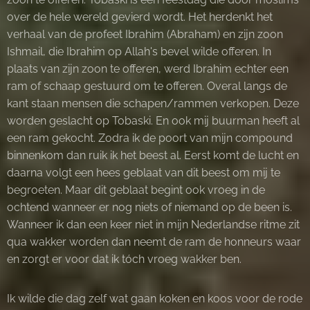
over de hele wereld gevierd wordt. Het herdenkt het
verhaal van de profeet Ibrahim (Abraham) en zijn zoon
Ishmail, die Ibrahim op Allah's bevel wilde offeren. In
plaats van zijn zoon te offeren, werd Ibrahim echter een
ram of schaap gestuurd om te offeren. Overal langs de
kant staan mensen die schapen/rammen verkopen. Deze
worden geslacht op Tobaski. En ook mij buurman heeft al
een ram gekocht. Zodra ik de poort van mijn compound
binnenkom dan ruik ik het beest al. Eerst komt de lucht en
daarna volgt een hees geblaat van dit beest om mij te
begroeten. Maar dit geblaat begint ook vroeg in de
ochtend wanneer er nog niets of niemand op de been is.
Wanneer ik dan een keer niet in mijn Nederlandse ritme zit
qua wakker worden dan neemt de ram de honneurs waar
en zorgt er voor dat ik tóch vroeg wakker ben.
Ik wilde die dag zelf wat gaan koken en koos voor de rode