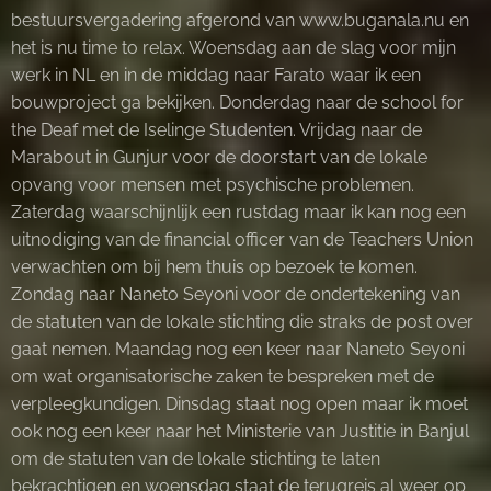
bestuursvergadering afgerond van www.buganala.nu en
het is nu time to relax. Woensdag aan de slag voor mijn
werk in NL en in de middag naar Farato waar ik een
bouwproject ga bekijken. Donderdag naar de school for
the Deaf met de Iselinge Studenten. Vrijdag naar de
Marabout in Gunjur voor de doorstart van de lokale
opvang voor mensen met psychische problemen.
Zaterdag waarschijnlijk een rustdag maar ik kan nog een
uitnodiging van de financial officer van de Teachers Union
verwachten om bij hem thuis op bezoek te komen.
Zondag naar Naneto Seyoni voor de ondertekening van
de statuten van de lokale stichting die straks de post over
gaat nemen. Maandag nog een keer naar Naneto Seyoni
om wat organisatorische zaken te bespreken met de
verpleegkundigen. Dinsdag staat nog open maar ik moet
ook nog een keer naar het Ministerie van Justitie in Banjul
om de statuten van de lokale stichting te laten
bekrachtigen en woensdag staat de terugreis al weer op