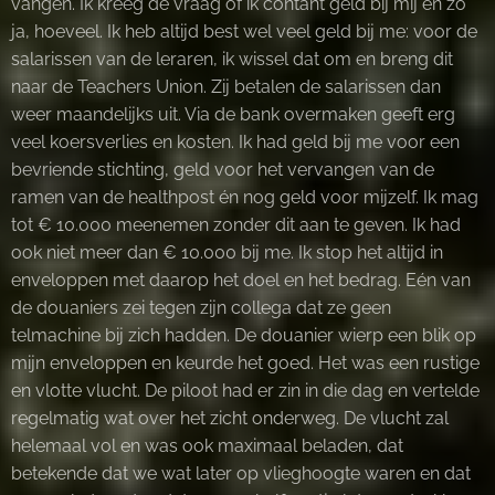
vangen. Ik kreeg de vraag of ik contant geld bij mij en zo
ja, hoeveel. Ik heb altijd best wel veel geld bij me: voor de
salarissen van de leraren, ik wissel dat om en breng dit
naar de Teachers Union. Zij betalen de salarissen dan
weer maandelijks uit. Via de bank overmaken geeft erg
veel koersverlies en kosten. Ik had geld bij me voor een
bevriende stichting, geld voor het vervangen van de
ramen van de healthpost én nog geld voor mijzelf. Ik mag
tot € 10.000 meenemen zonder dit aan te geven. Ik had
ook niet meer dan € 10.000 bij me. Ik stop het altijd in
enveloppen met daarop het doel en het bedrag. Eén van
de douaniers zei tegen zijn collega dat ze geen
telmachine bij zich hadden. De douanier wierp een blik op
mijn enveloppen en keurde het goed. Het was een rustige
en vlotte vlucht. De piloot had er zin in die dag en vertelde
regelmatig wat over het zicht onderweg. De vlucht zal
helemaal vol en was ook maximaal beladen, dat
betekende dat we wat later op vlieghoogte waren en dat