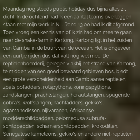
Maandag nog steeds public holiday dus bijna alles zit
dicht. In de ochtend had ik een aantal teams overleggen
staan met mijn werk in NL. Rond 13.00 had ik dit afgerond.
Toen vroeg een kennis van of ik zin had om mee te gaan
naar de snake-farm in Kartong. Kartong ligt in het zuiden
van Gambia in de buurt van de oceaan. Het is ongeveer
een uurtje rijden dus dat valt nog wel mee. De
reptielenboerderij, gelegen vlakbij het strand van Kartong,
te midden van een goed bewaard gebleven bos, biedt
een grote verscheidenheid aan Gambiaanse reptielen,
zoals pofadders, rotspythons, koningspythons,
zandslangen, prachtslangen, herautslangen, spugende
cobra's, wolfslangen, nachtadders, gekko's,
agamahedissen, nijlvaranen, Afrikaanse
modderschildpadden, pelomedusa subrufa-
schildpadden, scharnierschildpadden, krokodillen,
Senegalese kameleons, gekko's en andere niet-reptielen