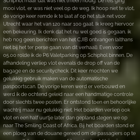
Schiphol maar dat was niet (meer) nodig. De reis ging
mooi vlot, er was niet veel op de weg. Ik hoop niet te vlot,
de vorige keer remde ik te laat af op het stuk net voor
Utrecht waar het van 120 naar 100 gaat. Ik kreeg hiervoor
een bekeuring. Ik denk dat het nu wel goed is gegaan, ik
heb nog geen berichten van het CJIB ontvangen (althans
niet bij het ter perse gaan van dit verhaal). Even voor
05.00 rolde ik de P6 Valetparking op Schiphol binnen. De
afhandeling verliep vlot evenals de drop off van de
bagage en de securitycheck. Dit keer mochten we
gelukkig gebruik maken van de automatische
paspoortscan. De vorige keren werd er verbouwd en
werd ik de ochtend geleid naar een handmatige controle
door slechts twee posten. Er ontstond toen en behoorlijke
wachtrij maar nu gelukkig niet. Het boarden verliep ook
vlot en een half uurtje later dan gepland stegen we op
naar The Smiling Coast of Africa. Bij het boarden stond er
een ploeg van de douane gereed om de passagiers op te