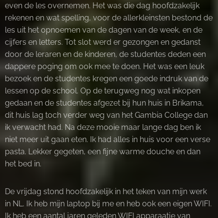
even de les overnemen. Het was die dag hoofdzakelijk
rekenen en wat spelling, voor de allerkleinsten bestond de
les uit het opnoemen van de dagen van de week, en de
cijfers en letters. Tot slot werd er gezongen en gedanst
door de leraren en de kinderen, de studentes deden een
dappere poging om ook mee te doen. Het was een leuk
bezoek en de studentes kregen een goede indruk van de
lessen op de school. Op de terugweg nog wat inkopen
gedaan en de studentes afgezet bij hun huis in Brikama,
dit huis lag toch verder weg van het Gambia College dan
ik verwacht had. Na deze mooie maar lange dag ben ik
niet meer uit gaan eten. Ik had alles in huis voor een verse
pasta. Lekker gegeten, een fijne warme douche en dan
het bed in.
De vrijdag stond hoofdzakelijk in het teken van mijn werk
in NL. Ik heb mijn laptop bij me en heb ook een eigen WIFI.
Ik heb een aantal jaren geleden WIFI apparaatje van