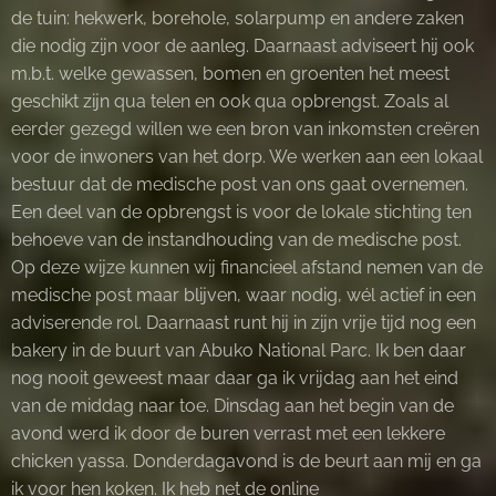
de tuin: hekwerk, borehole, solarpump en andere zaken
die nodig zijn voor de aanleg. Daarnaast adviseert hij ook
m.b.t. welke gewassen, bomen en groenten het meest
geschikt zijn qua telen en ook qua opbrengst. Zoals al
eerder gezegd willen we een bron van inkomsten creëren
voor de inwoners van het dorp. We werken aan een lokaal
bestuur dat de medische post van ons gaat overnemen.
Een deel van de opbrengst is voor de lokale stichting ten
behoeve van de instandhouding van de medische post.
Op deze wijze kunnen wij financieel afstand nemen van de
medische post maar blijven, waar nodig, wél actief in een
adviserende rol. Daarnaast runt hij in zijn vrije tijd nog een
bakery in de buurt van Abuko National Parc. Ik ben daar
nog nooit geweest maar daar ga ik vrijdag aan het eind
van de middag naar toe. Dinsdag aan het begin van de
avond werd ik door de buren verrast met een lekkere
chicken yassa. Donderdagavond is de beurt aan mij en ga
ik voor hen koken. Ik heb net de online