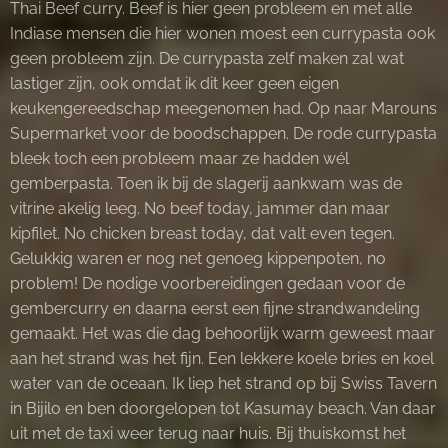
Thai Beef curry. Beef is hier geen probleem en met alle
Indiase mensen die hier wonen moest een currypasta ook
geen probleem zijn. De currypasta zelf maken zal wat
lastiger zijn, ook omdat ik dit keer geen eigen
keukengereedschap meegenomen had. Op naar Marouns
Supermarket voor de boodschappen. De rode currypasta
bleek toch een probleem maar ze hadden wél
gemberpasta. Toen ik bij de slagerij aankwam was de
vitrine akelig leeg. No beef today, jammer dan maar
kipfilet. No chicken breast today, dat valt even tegen.
Gelukkig waren er nog net genoeg kippenpoten, no
problem! De nodige voorbereidingen gedaan voor de
gembercurry en daarna eerst een fijne strandwandeling
gemaakt. Het was die dag behoorlijk warm geweest maar
aan het strand was het fijn. Een lekkere koele bries en koel
water van de oceaan. Ik liep het strand op bij Swiss Tavern
in Bijilo en ben doorgelopen tot Kasumay beach. Van daar
uit met de taxi weer terug naar huis. Bij thuiskomst het