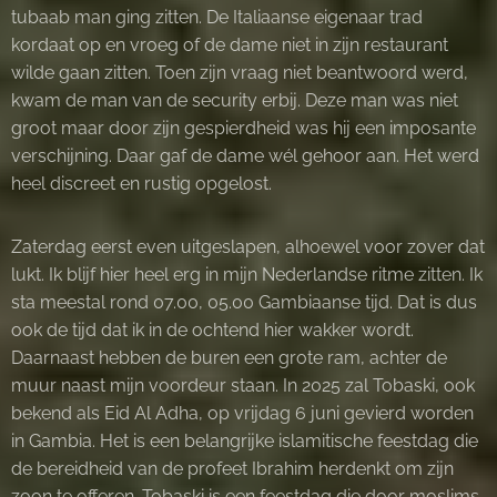
tubaab man ging zitten. De Italiaanse eigenaar trad
kordaat op en vroeg of de dame niet in zijn restaurant
wilde gaan zitten. Toen zijn vraag niet beantwoord werd,
kwam de man van de security erbij. Deze man was niet
groot maar door zijn gespierdheid was hij een imposante
verschijning. Daar gaf de dame wél gehoor aan. Het werd
heel discreet en rustig opgelost.
Zaterdag eerst even uitgeslapen, alhoewel voor zover dat
lukt. Ik blijf hier heel erg in mijn Nederlandse ritme zitten. Ik
sta meestal rond 07.00, 05.00 Gambiaanse tijd. Dat is dus
ook de tijd dat ik in de ochtend hier wakker wordt.
Daarnaast hebben de buren een grote ram, achter de
muur naast mijn voordeur staan. In 2025 zal Tobaski, ook
bekend als Eid Al Adha, op vrijdag 6 juni gevierd worden
in Gambia. Het is een belangrijke islamitische feestdag die
de bereidheid van de profeet Ibrahim herdenkt om zijn
zoon te offeren. Tobaski is een feestdag die door moslims