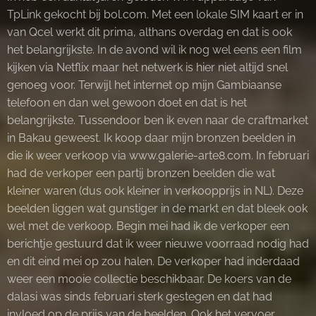
TpLink gekocht bij bol.com. Met een lokale SIM kaart er in
van Qcel werkt dit prima, althans overdag en dat is ook
het belangrijkste. In de avond wil ik nog wel eens een film
kijken via Netflix maar het netwerk is hier niet altijd snel
genoeg voor. Terwijl het internet op mijn Gambiaanse
telefoon en dan wel gewoon doet en dat is het
belangrijkste. Tussendoor ben ik even naar de craftmarket
in Bakau geweest. Ik koop daar mijn bronzen beelden in
die ik weer verkoop via www.galerie-arte8.com. In februari
had de verkoper een partij bronzen beelden die wat
kleiner waren (dus ook kleiner in verkoopprijs in NL). Deze
beelden liggen wat gunstiger in de markt en dat bleek ook
wel met de verkoop. Begin mei had ik de verkoper een
berichtje gestuurd dat ik weer nieuwe voorraad nodig had
en dit eind mei op zou halen. De verkoper had inderdaad
weer een mooie collectie beschikbaar. De koers van de
dalasi was sinds februari sterk gestegen en dat had
invloed op de prijs van de beelden. Ook het vervoer